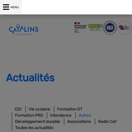
04 75 00 76 76
MENU
Actualités
CDI
Vie scolaire
Formation GT
Formation PRO
Intendance
Autres
Développement durable
Associations
Radio Cat'
Toutes les actualités