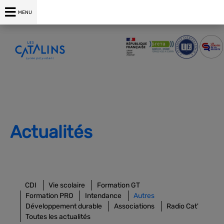
04 75 00 76 76
MENU
Actualités
CDI
Vie scolaire
Formation GT
Formation PRO
Intendance
Autres
Développement durable
Associations
Radio Cat'
Toutes les actualités