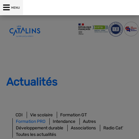
04 75 00 76 76
MENU
Actualités
CDI
Vie scolaire
Formation GT
Formation PRO
Intendance
Autres
Développement durable
Associations
Radio Cat'
Toutes les actualités