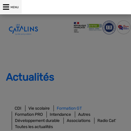
MENU
Actualités
CDI
Vie scolaire
Formation GT
Formation PRO
Intendance
Autres
Développement durable
Associations
Radio Cat'
Toutes les actualités