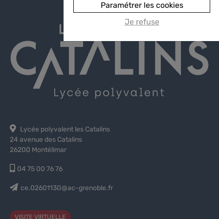
Paramétrer les cookies
Je refuse
Lycée polyvalent les Catalins
24 avenue des Catalins
26200 Montélimar
04 75 00 76 76
ce.0260113G@ac-grenoble.fr
VISITE VIRTUELLE